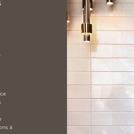
s
s
nce
s
e
ons à