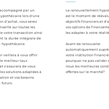
 accompagné par un
Le renouvellement hypot
hypothécaire lors d'une
est le moment de rééval
on d'achat, vous serez
objectifs financiers et d’
nseillé sur toutes les
vos options de financem
de votre transaction ainsi
les adapter à votre réalit
t la durée intégrale de
t hypothécaire.
Avant de renouveler
automatiquement auprè
r veillera à vous offrir
votre institution financiè
le meilleur taux
pourquoi ne pas valider 
 et s'assurera de vous
nous les meilleures cond
les solutions adaptées à
offertes sur le marché?
uation et vos besoins
 futurs.