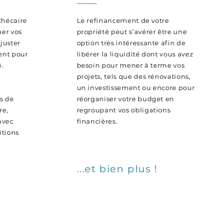
hécaire
Le refinancement de votre
uer vos
propriété peut s’avérer être une
ajuster
option très intéressante afin de
ent pour
libérer la liquidité dont vous avez
é.
besoin pour mener à terme vos
projets, tels que des rénovations,
un investissement ou encore pour
s de
réorganiser votre budget en
re,
regroupant vos obligations
avec
financières.
itions
...et bien plus !