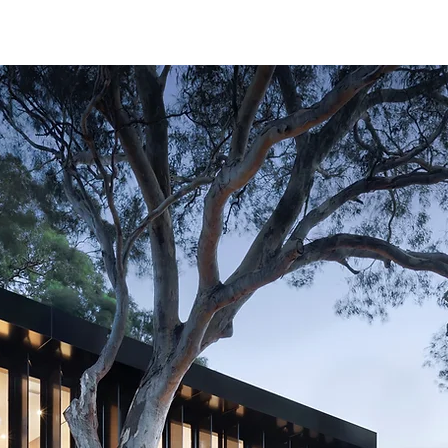
?
c’est
aux